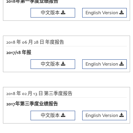
2018年第一季度业绩报告
中文版本
English Version
2018 年 06 月 28 日 年度报告
2017/18 年报
中文版本
English Version
2018 年 02 月 13 日 第三季度报告
2017年第三季度业绩报告
中文版本
English Version