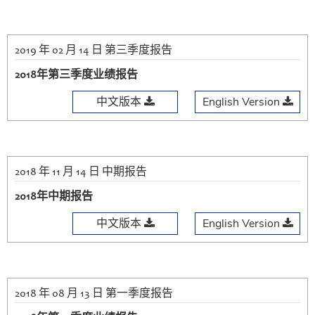
2019 年 02 月 14 日 第三季度报告
2018年第三季度业绩报告
中文版本
English Version
2018 年 11 月 14 日 中期报告
2018年中期报告
中文版本
English Version
2018 年 08 月 13 日 第一季度报告