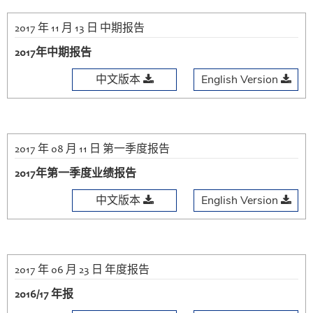
2017 年 11 月 13 日 中期报告
2017年中期报告
中文版本
English Version
2017 年 08 月 11 日 第一季度报告
2017年第一季度业绩报告
中文版本
English Version
2017 年 06 月 23 日 年度报告
2016/17 年报