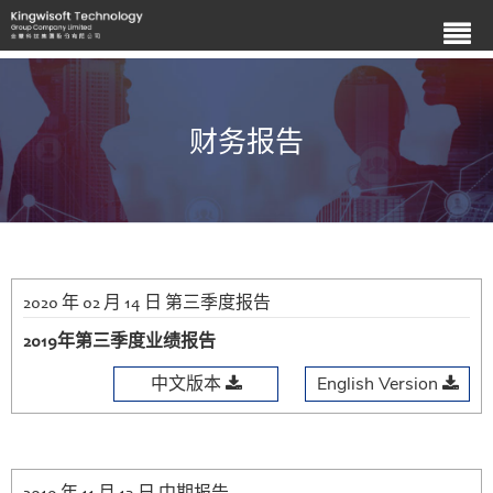
财务报告
2020 年 02 月 14 日 第三季度报告
2019年第三季度业绩报告
中文版本
English Version